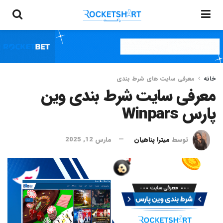
خانه
معرفی سایت های شرط بندی
معرفی سایت شرط بندی وین
پارس Winpars
توسط
میترا پناهیان
مارس 12, 2025